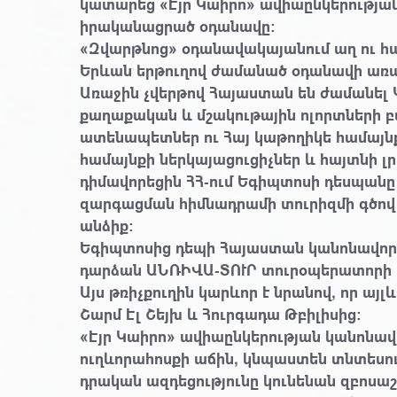
կատարեց «Էյր Կաիրո» ավիաընկերության
իրականացրած օդանավը:
«Զվարթնոց» օդանավակայանում աղ ու հա
Երևան երթուղով ժամանած օդանավի առա
Առաջին չվերթով Հայաստան են ժամանել
քաղաքական և մշակութային ոլորտների բ
ատենապետներ ու Հայ կաթողիկե համայն
համայնքի ներկայացուցիչներ և հայտնի լ
դիմավորեցին ՀՀ-ում Եգիպտոսի դեսպանը
զարգացման հիմնադրամի տուրիզմի գծով
անձիք:
Եգիպտոսից դեպի Հայաստան կանոնավոր 
դարձան ԱՆՌԻՎԱ-ՏՈՒՐ տուրօպերատորի ղ
Այս թռիչքուղին կարևոր է նրանով, որ այլ
Շարմ Էլ Շեյխ և Հուրգադա Թբիլիսից:
«Էյր Կաիրո» ավիաընկերության կանոնավ
ուղևորահոսքի աճին, կնպաստեն տնտեսո
դրական ազդեցությունը կունենան զբոսաշ