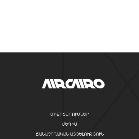
ՄԻՋՈՑԱՌՈՒՄՆԵՐ
ՄԵԴԻԱ
ՃԱՆԱՉՈՂԱԿԱՆ ԱՅՑԵԼՈՒԹՅՈՒՆ