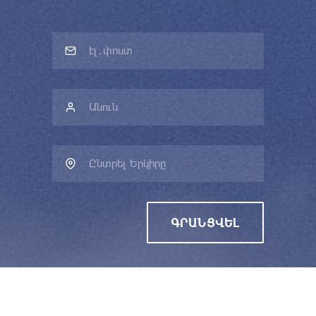
Ընտրել Երկիրը
ԳՐԱՆՑՎԵԼ