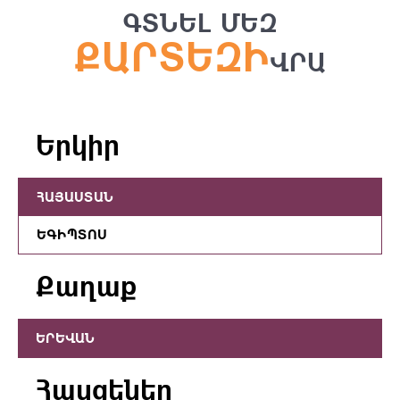
ԳՏՆԵԼ ՄԵԶ
ՔԱՐՏԵԶԻ
ՎՐԱ
Երկիր
ՀԱՅԱՍՏԱՆ
ԵԳԻՊՏՈՍ
Քաղաք
ԵՐԵՎԱՆ
Հասցեներ