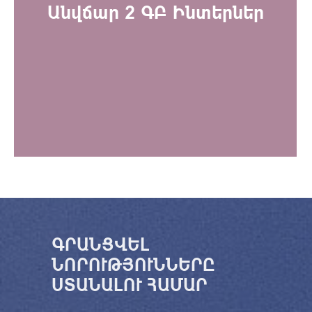
Անվճար 2 ԳԲ Ինտերներ
ԳՐԱՆՑՎԵԼ
ՆՈՐՈՒԹՅՈՒՆՆԵՐԸ
ՍՏԱՆԱԼՈՒ ՀԱՄԱՐ