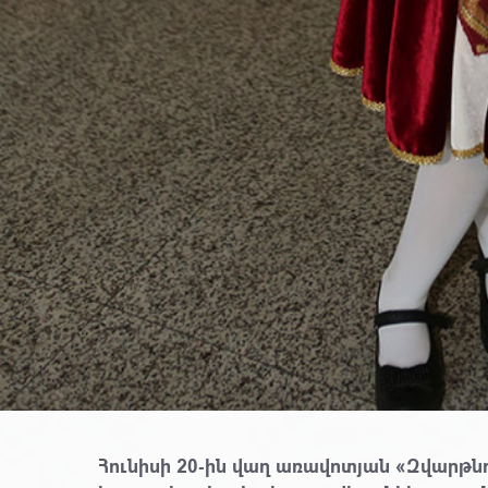
Հունիսի 20-ին վաղ առավոտյան «Զվարթն