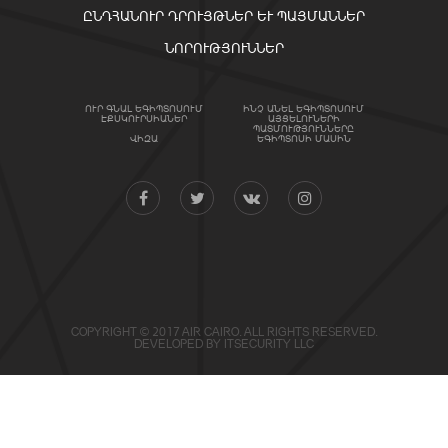
ԸՆԴՀԱՆՈՒՐ ԴՐՈՒՅԹՆԵՐ ԵՒ ՊԱՅՄԱՆՆԵՐ
ՆՈՐՈՒԹՅՈՒՆՆԵՐ
ՈՒՐ ԳՆԱԼ ԵԳԻՊՏՈՍՈՒՄ
ԻՆՉ ԱՆԵԼ ԵԳԻՊՏՈՍՈՒՄ
ԷՔՍԿՈՒՐՍԻԱՆԵՐ
ԱՅՑԵԼՈՒՆԵՐԻ
ՊԱՏՄՈՒԹՅՈՒՆՆԵՐԸ
ՎԻԶԱ
ԵԳԻՊՏՈՍԻ ՄԱՍԻՆ
COPYRIGHT © 2017 AIR CAIRO. ALL RIGHTS RESERVED.
DEVELOPED BY
ITSECURITY LLC