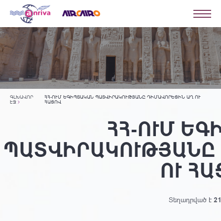
ԳԼԽԱՎՈՐ
ՀՀ-ՈՒՄ ԵԳԻՊՏԱԿԱՆ ՊԱՏՎԻՐԱԿՈՒԹՅԱՆԸ ԴԻՄԱՎՈՐԵՑԻՆ ԱՂ ՈՒ
ԷՋ
ՀԱՑՈՎ
ՀՀ-ՈՒՄ Ե
ՊԱՏՎԻՐԱԿՈՒԹՅԱՆԸ
ՈՒ Հ
Տեղադրված է
21