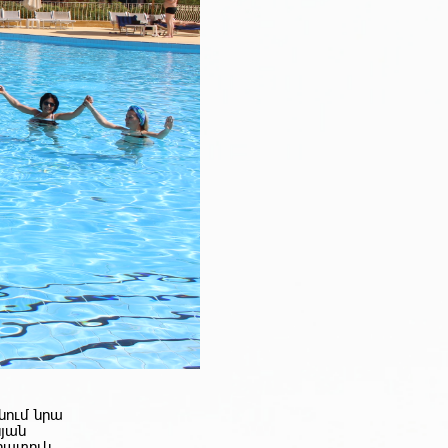
նում նրա
յան
հատուկ