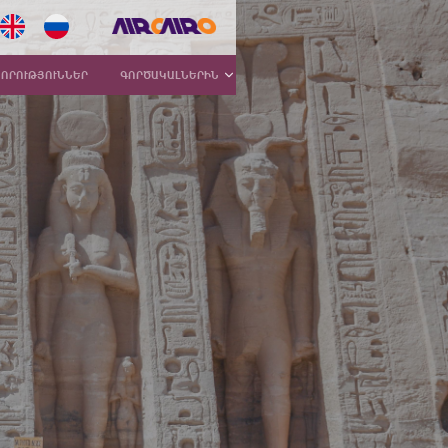
ՆՈՐՈՒԹՅՈՒՆՆԵՐ
ԳՈՐԾԱԿԱԼՆԵՐԻՆ