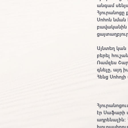
անգամ սենյա
Հյուրանոցը 
Սոհոն նման 
բավականին մ
ցայտաղբյուր
Այնտեղ կան
բերել հուշա
Ռամզես Շար
գնելը, այդ
Հենց Սոհոյ
Հյուրանոցու
էր Սաֆարի տ
ադրենալին: 
հյուրասիրու