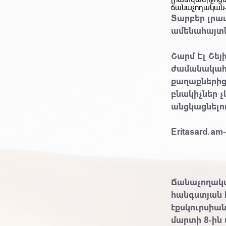
ճանաչողական
Տարբեր լրա
ամենահայտն
Շարմ Էլ Շե
ժամանակահ
քաղաքներից
բնակիչներ չ
անցկացնելու
Eritasard.am
Ճանաչողակա
հանգստյան 
էքսկուրսիան
մարտի 8-ին