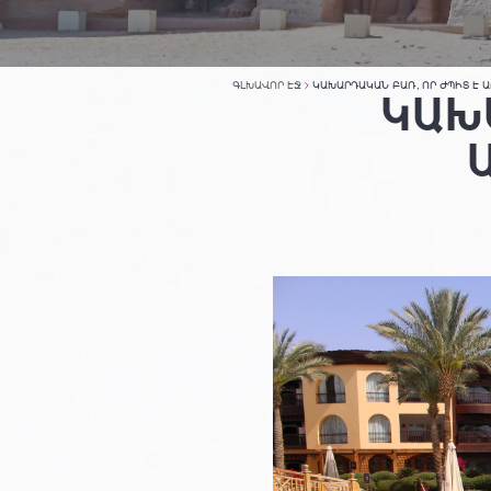
ԳԼԽԱՎՈՐ ԷՋ
ԿԱԽԱՐԴԱԿԱՆ ԲԱՌ, ՈՐ ԺՊԻՏ Է Ա
ԿԱԽ