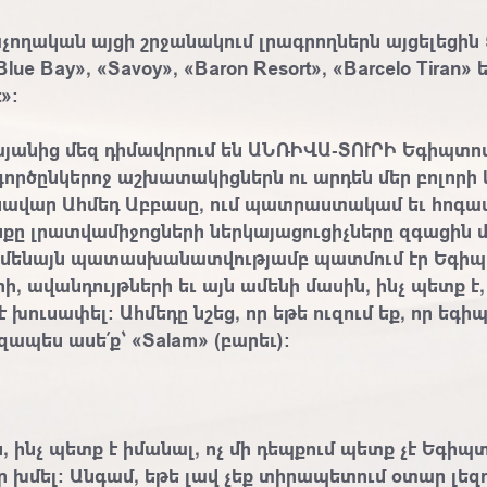
չողական այցի շրջանակում լրագրողներն այցելեցին 5
Blue Bay», «Savoy», «Baron Resort», «Barcelo Tiran» ե
t»:
անից մեզ դիմավորում են ԱՆՌԻՎԱ-ՏՈՒՐԻ Եգիպտոս
 գործընկերոջ աշխատակիցներն ու արդեն մեր բոլորի
սավար Ահմեդ Աբբասը, ում պատրաստակամ եւ հոգ
քը լրատվամիջոցների ներկայացուցիչները զգացին մ
մենայն պատասխանատվությամբ պատմում էր Եգիպ
ի, ավանդույթների եւ այն ամենի մասին, ինչ պետք է, 
է խուսափել: Ահմեդը նշեց, որ եթե ուզում եք, որ եգ
ապես ասե՛ք՝ «Salam» (բարեւ):
, ինչ պետք է իմանալ, ոչ մի դեպքում պետք չէ Եգիպ
ր խմել: Անգամ, եթե լավ չեք տիրապետում օտար լեզո