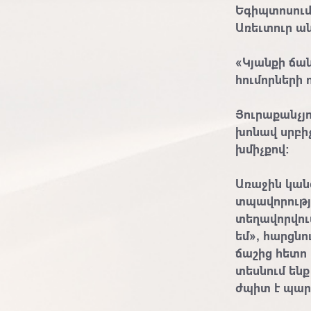
Եգիպտոսում 
Առեւտուր ան
«Կյանքի ճան
հումորների 
Յուրաքանչյո
խոնավ սրբիչ
խմիչքով:
Առաջին կանգ
տպավորությ
տեղավորվում
եմ», հարցնու
ճաշից հետո
տեսնում են
ժպիտ է պար