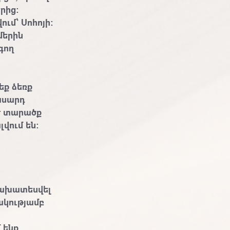
րից:
ւմ՝ Սոհոյի:
մերին
գող
եք ձեռք
ասարդ
է տարածք
վում են:
նախատեսվել
ակությամբ
 ենք