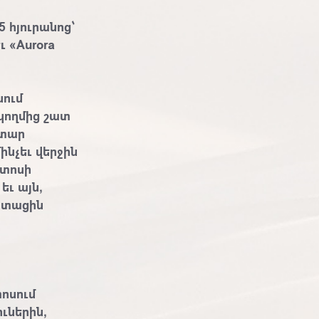
 հյուրանոց՝
ւ «Aurora
ում
 կողմից շատ
ատար
ինչեւ վերջին
տոսի
եւ այն,
իպտացին
տոսում
ւներին,