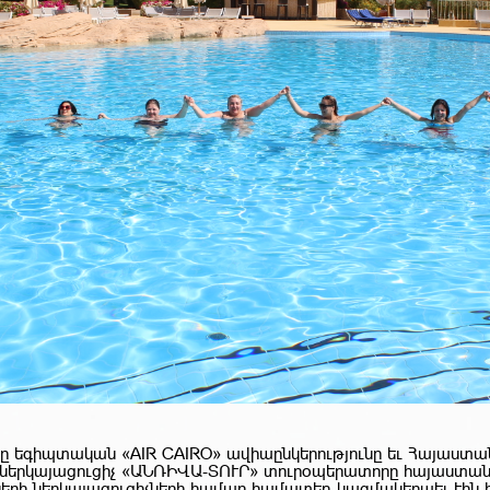
-ը եգիպտական «AIR CAIRO» ավիաընկերությունը եւ Հայաստա
երկայացուցիչ «ԱՆՌԻՎԱ-ՏՈՒՐ» տուրօպերատորը հայաստան
երի ներկայացուցիչների համար համատեղ կազմակերպել էին 