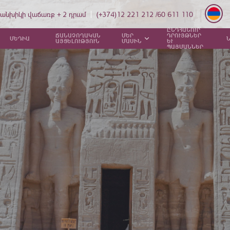
անխիկի վաճառք + 2 դրամ
(+374)12 221 212 /60 611 110
ԸՆԴՀԱՆՈՒՐ
ՃԱՆԱՉՈՂԱԿԱՆ
ՄԵՐ
ԴՐՈՒՅԹՆԵՐ
ՄԵԴԻԱ
ԱՅՑԵԼՈՒԹՅՈՒՆ
ՄԱՍԻՆ
ԵՒ
ՊԱՅՄԱՆՆԵՐ