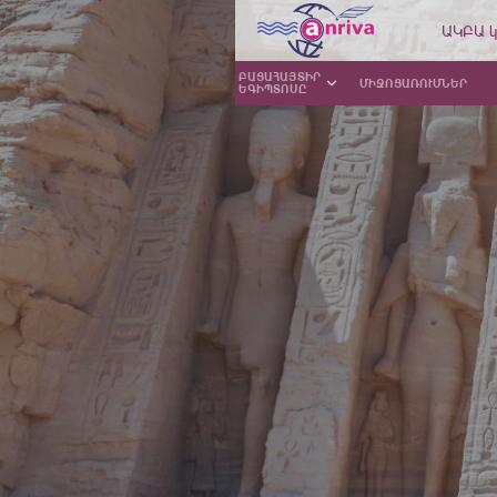
ԱԿԲԱ կ
ԲԱՑԱՀԱՅՏԻՐ
ՄԻՋՈՑԱՌՈՒՄՆԵՐ
ԵԳԻՊՏՈՍԸ