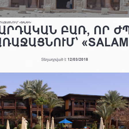
ՌԱՋԱՑՆՈՒՄ՝ «SALAM»
ԱՐԴԱԿԱՆ ԲԱՌ, ՈՐ ԺՊ
ԱՌԱՋԱՑՆՈՒՄ՝ «SALAM
Տեղադրված է
12/03/2018