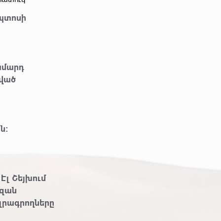
իպտոսի
ամարդ
ցված
ն:
Էլ Շեյխում
ազան
 լրագրողները