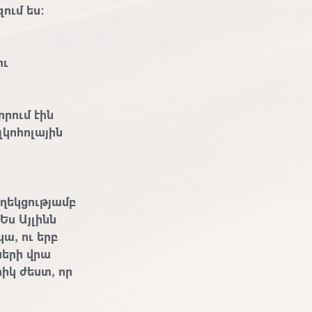
ում ես:
ու
որում էին
լկոհոլային
ղեկցությամբ
Ես Այլինն
կա, ու երբ
ների վրա
իկ ժեստ, որ