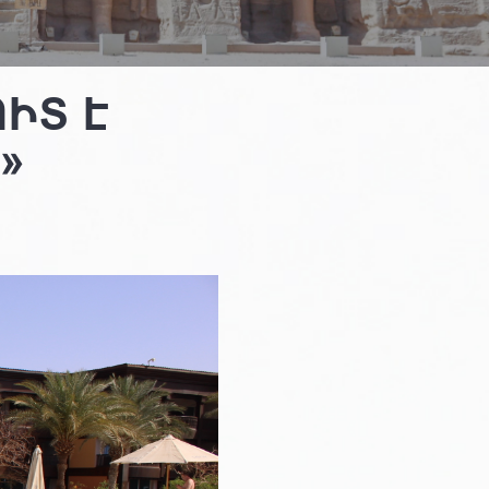
ԻՏ Է
»