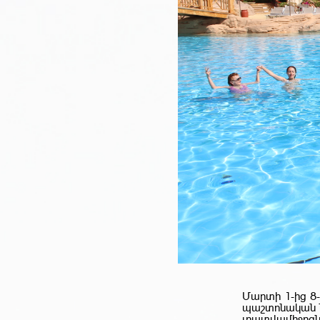
Մարտի 1-ից 8
պաշտոնական ն
լրատվամիջոցն