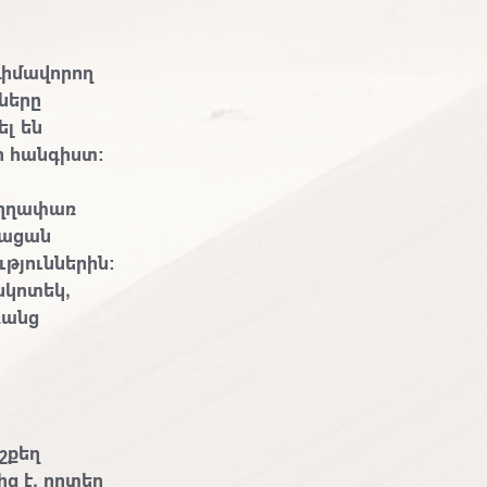
 դիմավորող
ները
լ են
լի հանգիստ:
ւղղափառ
թացան
թյուններին:
սկոտեկ,
ռանց
շքեղ
ից է, որտեղ