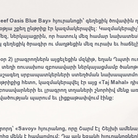
eef Oasis Blue Bay» հյուրանոցի՝ գեղեցիկ ծովափին
օթյա շքեղ ընթրիք էր կազմակերպվել: Կազմակերպիչ
մեզ, ներկայացրին, որ հատուկ մեզ համար նախատեսե
 գեղեցիկ ծրագիր ու մաղթեցին մեզ ուրախ եւ հաճե
(օր 2)
լրագրողներն այցելեցին մզկիթ, եղան Ղպտի ո
եւ տեղի ռուսախոս զբոսավարի ներկայացմամբ ծանո
րաշագեղ սրբապատկերների ստեղծման նախապատմու
նթրիքից հետո, կազմակերպվել էր այց «Taj Mahal» դի
բոսավարների եւ լրագրող տղաների շնորհիվ մենք ա
վածության պարում եւ լիցքաթափվում էինք:
որդ՝ «Savoy» հյուրանոց
, որը Շարմ Էլ Շեյխի ամենա
րից մեկն է համարվում: Դա այն եզակի հյուրանոցներ