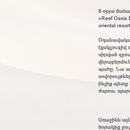
8-օրյա ճանա
«Reef Oasis 
oriental resor
Օդանավակայ
էքսկլյուզիվ
սիրված զբո
վերաբերմուն
պահը: Նա ա
սովորույթներ
ինչից պետք 
ժպտա, պարզ
Առաջինն այն
ծորակից ջու