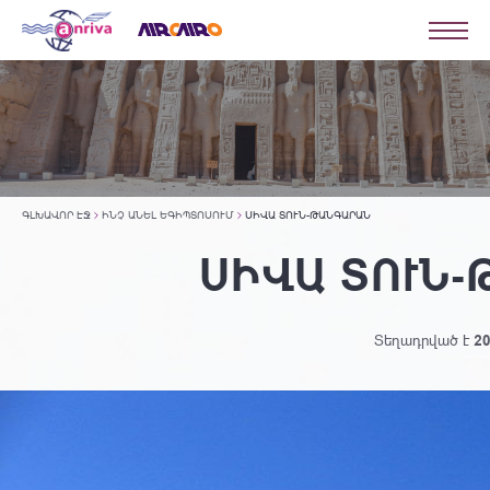
ԳԼԽԱՎՈՐ ԷՋ
ԻՆՉ ԱՆԵԼ ԵԳԻՊՏՈՍՈՒՄ
ՍԻՎԱ ՏՈՒՆ-ԹԱՆԳԱՐԱՆ
ՍԻՎԱ ՏՈՒՆ
Տեղադրված է
20