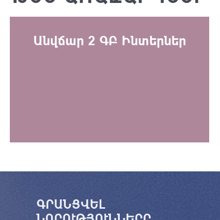
Անվճար 2 ԳԲ Ինտերներ
ԳՐԱՆՑՎԵԼ
ՆՈՐՈՒԹՅՈՒՆՆԵՐԸ