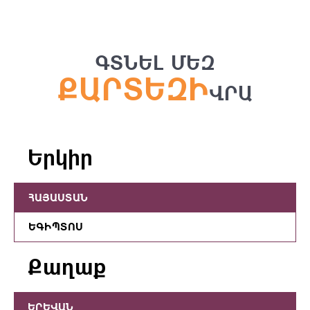
ԳՏՆԵԼ ՄԵԶ
ՔԱՐՏԵԶԻ
ՎՐԱ
Երկիր
ՀԱՅԱՍՏԱՆ
ԵԳԻՊՏՈՍ
Քաղաք
ԵՐԵՎԱՆ