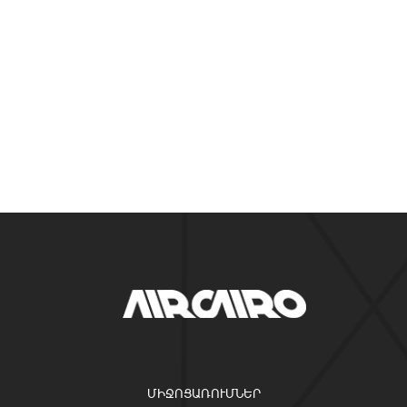
ՄԻՋՈՑԱՌՈՒՄՆԵՐ