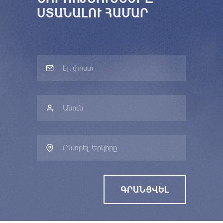
ՍՏԱՆԱԼՈՒ ՀԱՄԱՐ
Ընտրել Երկիրը
ԳՐԱՆՑՎԵԼ