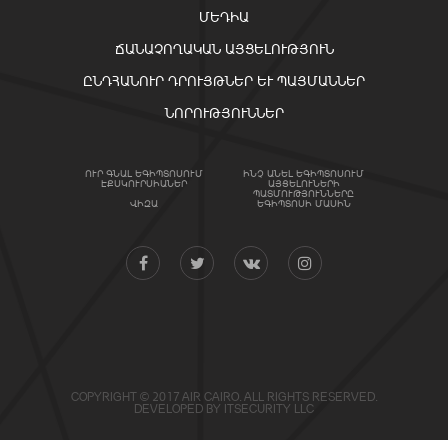
ՄԵԴԻԱ
ՃԱՆԱՉՈՂԱԿԱՆ ԱՅՑԵԼՈՒԹՅՈՒՆ
ԸՆԴՀԱՆՈՒՐ ԴՐՈՒՅԹՆԵՐ ԵՒ ՊԱՅՄԱՆՆԵՐ
ՆՈՐՈՒԹՅՈՒՆՆԵՐ
ՈՒՐ ԳՆԱԼ ԵԳԻՊՏՈՍՈՒՄ
ԻՆՉ ԱՆԵԼ ԵԳԻՊՏՈՍՈՒՄ
ԷՔՍԿՈՒՐՍԻԱՆԵՐ
ԱՅՑԵԼՈՒՆԵՐԻ
ՊԱՏՄՈՒԹՅՈՒՆՆԵՐԸ
ՎԻԶԱ
ԵԳԻՊՏՈՍԻ ՄԱՍԻՆ
COPYRIGHT © 2017 AIR CAIRO. ALL RIGHTS RESERVED.
DEVELOPED BY
ITSECURITY LLC