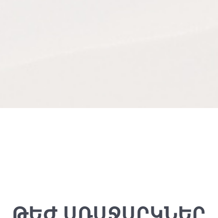
ԹԵԺ ԱՌԱՋԱՐԿՆԵՐ