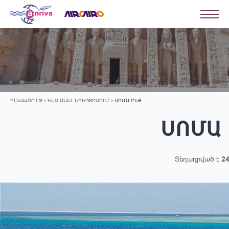
ԳԼԽԱՎՈՐ ԷՋ
ԻՆՉ ԱՆԵԼ ԵԳԻՊՏՈՍՈՒՄ
ՍՈՄԱ ԲԵՅ
ՍՈՄԱ
Տեղադրված է
24