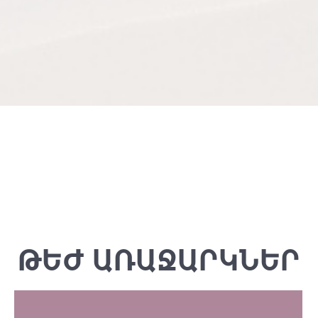
ԹԵԺ ԱՌԱՋԱՐԿՆԵՐ