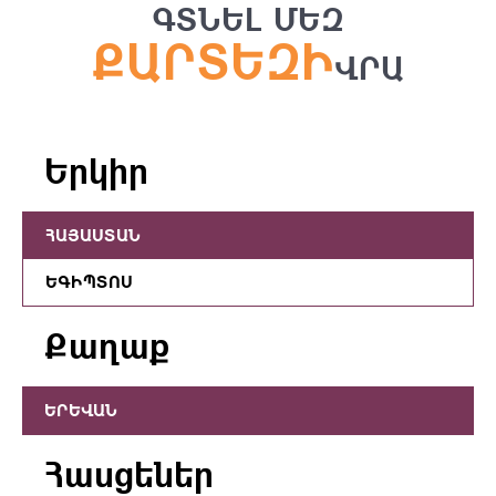
ԳՏՆԵԼ ՄԵԶ
ՔԱՐՏԵԶԻ
ՎՐԱ
Երկիր
ՀԱՅԱՍՏԱՆ
ԵԳԻՊՏՈՍ
Քաղաք
ԵՐԵՎԱՆ
Հասցեներ