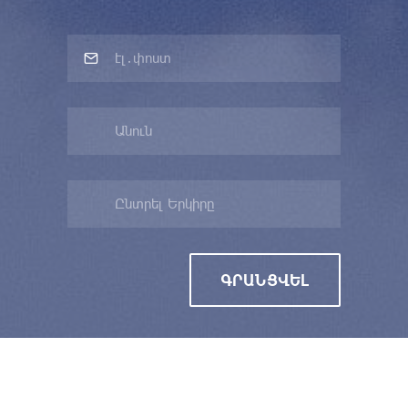
Ընտրել Երկիրը
ԳՐԱՆՑՎԵԼ