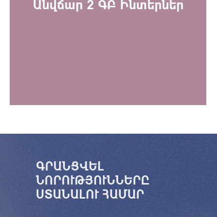
Անվճար 2 ԳԲ Ինտերներ
ԳՐԱՆՑՎԵԼ
ՆՈՐՈՒԹՅՈՒՆՆԵՐԸ
ՍՏԱՆԱԼՈՒ ՀԱՄԱՐ