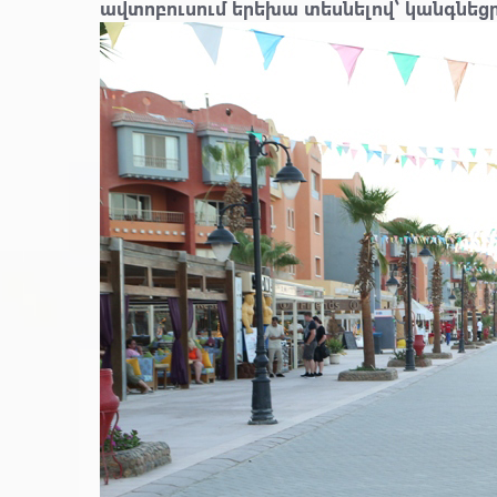
ավտոբուսում երեխա տեսնելով՝
կանգնե
ց