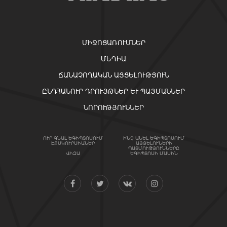
ՄԻՋՈՑԱՌՈՒՄՆԵՐ
ՄԵԴԻԱ
ՃԱՆԱՉՈՂԱԿԱՆ ԱՅՑԵԼՈՒԹՅՈՒՆ
ԸՆԴՀԱՆՈՒՐ ԴՐՈՒՅԹՆԵՐ ԵՒ ՊԱՅՄԱՆՆԵՐ
ՆՈՐՈՒԹՅՈՒՆՆԵՐ
ՈՒՐ ԳՆԱԼ ԵԳԻՊՏՈՍՈՒՄ
ԻՆՉ ԱՆԵԼ ԵԳԻՊՏՈՍՈՒՄ
ԷՔՍԿՈՒՐՍԻԱՆԵՐ
ԱՅՑԵԼՈՒՆԵՐԻ
ՊԱՏՄՈՒԹՅՈՒՆՆԵՐԸ
ՎԻԶԱ
ԵԳԻՊՏՈՍԻ ՄԱՍԻՆ