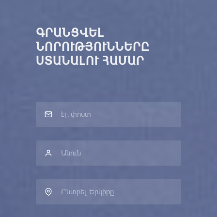
ԳՐԱՆՑՎԵԼ
ՆՈՐՈՒԹՅՈՒՆՆԵՐԸ
ՍՏԱՆԱԼՈՒ ՀԱՄԱՐ
Ընտրել Երկիրը