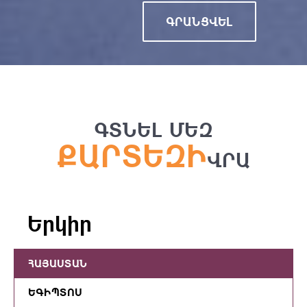
ԳՐԱՆՑՎԵԼ
ԳՏՆԵԼ ՄԵԶ
ՔԱՐՏԵԶԻ
ՎՐԱ
Երկիր
ՀԱՅԱՍՏԱՆ
ԵԳԻՊՏՈՍ