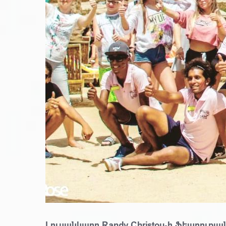
Լուսանկարը Randy Christou-ի ֆեյսբուքյա