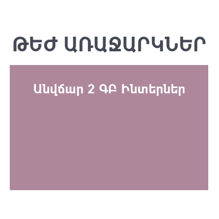
ԹԵԺ ԱՌԱՋԱՐԿՆԵՐ
Անվճար 2 ԳԲ Ինտերներ