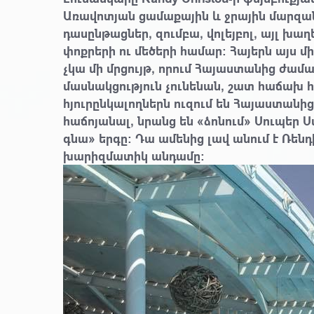
Առավոտյան ցամաքային և ջրային մարզան
դասընթացներ, զումբա, վոլեյբոլ, այլ խաղ
փոքրերի ու մեծերի համար։ Հայերն այս 
չկա մի մրցույթ, որում Հայաստանից ժա
մասնակցություն չունենան, շատ հաճախ հե
հյուրընկալողներն ուզում են Հայաստան
հաճոյանալ, նրանց են «ձոնում» Սուպեր 
գնա» երգը։ Դա ամենից լավ անում է Ռեն
խարիզմատիկ անդամը։