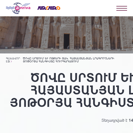
ԳԼԽԱՎՈՐ
ԾՈՎԸ ՍՐՏՈՒՄ ԵՒ ՈՏՔԵՐԻ ՏԱԿ. ՀԱՅԱՍՏԱՆՅԱՆ ԼՐԱԳՐՈՂՆԵՐԻ Յ
ԷՋ
ՈԹՕՐՅԱ ՀԱՆԳԻՍՏԸ ՀՈՒՐԳԱԴԱՅՈՒՄ
ԾՈՎԸ ՍՐՏՈՒՄ ԵՒ 
ԱՅԱՍՏԱՆՅԱՆ Լ
ՈԹՕՐՅԱ ՀԱՆԳԻՍՏԸ
Տեղադրված է
14