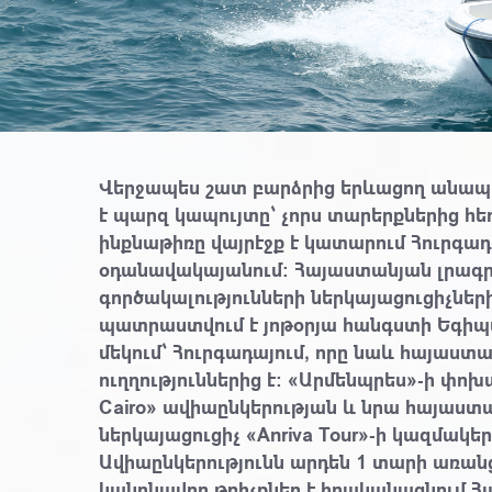
Վերջապես շատ բարձրից երևացող անա
է պարզ կապույտը՝ չորս տարերքներից հ
ինքնաթիռը վայրէջք է կատարում Հուրգա
օդանավակայանում։ Հայաստանյան լրագ
գործակալությունների ներկայացուցիչների
պատրաստվում է յոթօրյա հանգստի Եգիպ
մեկում՝ Հուրգադայում, որը նաև հայաստ
ուղղություններից է։
«Արմենպրես»
-ի փոխ
Cairo»
ավիաընկերության և նրա հայաս
ներկայացուցիչ
«Anriva Tour
»-ի կազմակե
Ավիաընկերությունն արդեն 1 տարի առան
կանոնավոր
թռիչքներ
է իրականացնում Հ