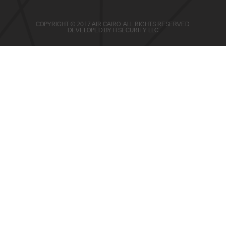
COPYRIGHT © 2017 AIR CAIRO. ALL RIGHTS RESERVED.
DEVELOPED BY
ITSECURITY LLC