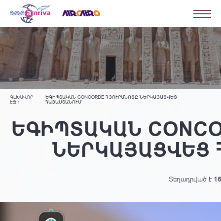
ԳԼԽԱՎՈՐ
ԵԳԻՊՏԱԿԱՆ CONCORDE ՀՅՈՒՐԱՆՈՑԸ ՆԵՐԿԱՅԱՑՎԵՑ
ԷՋ
ՀԱՅԱՍՏԱՆՈՒՄ
ԵԳԻՊՏԱԿԱՆ CONCO
ՆԵՐԿԱՅԱՑՎԵՑ 
Տեղադրված է
16