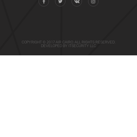
COPYRIGHT © 2017 AIR CAIRO. ALL RIGHTS RESERVED.
DEVELOPED BY
ITSECURITY LLC