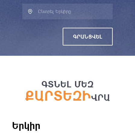
Ընտրել Երկիրը
ԳՐԱՆՑՎԵԼ
ԳՏՆԵԼ ՄԵԶ
ՔԱՐՏԵԶԻ
ՎՐԱ
Երկիր