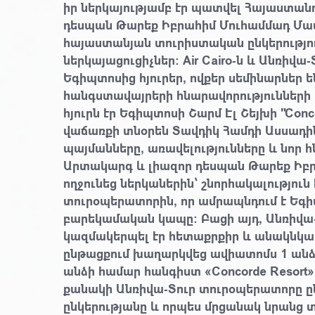
իր ներկայությամբ էր պատվել Հայաստա
դեսպան Թարեք Իբրահիմ Մուհամմադ Մաա
հայաստանյան տուրիստական ընկերությո
ներկայացուցիչներ: Air Cairo-ն և Անռիվա
Եգիպտոսից հյուրեր, ովքեր սեմինարներ 
հանգստավայրերի հնարավորությունների 
հյուրն էր Եգիպտոսի Շարմ Էլ Շեյխի "Conc
վաճառքի տնօրեն Տավդիկ Համդի Ասսադին
պայմանները, առավելությունները և նոր 
Արտակարգ և լիազոր դեսպան Թարեք Իբ
ողջունեց ներկաներին՝ շնորհակալություն
տուրօպերատորին, որ ամրապնդում է Եգ
բարեկամական կապը: Բացի այդ, Անռիվա
կազմակերպել էր հետաքրքիր և անակնկալն
ընթացքում խաղարկվեց ավիատոմս 1 անձի
անձի համար հանգիստ «Concorde Resort»
քանակի Անռիվա-Տուր տուրօպերատորը ըն
ընկերությանը և որպես մրցանակ նրանց 