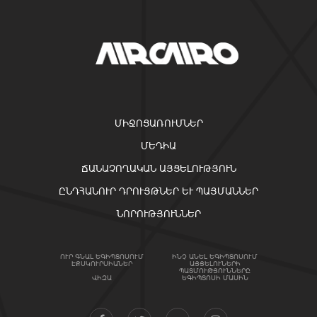
ՄԻՋՈՑԱՌՈՒՄՆԵՐ
ՄԵԴԻԱ
ՃԱՆԱՉՈՂԱԿԱՆ ԱՅՑԵԼՈՒԹՅՈՒՆ
ԸՆԴՀԱՆՈՒՐ ԴՐՈՒՅԹՆԵՐ ԵՒ ՊԱՅՄԱՆՆԵՐ
ՆՈՐՈՒԹՅՈՒՆՆԵՐ
ՈՒՐ ԳՆԱԼ ԵԳԻՊՏՈՍՈՒՄ
ԻՆՉ ԱՆԵԼ ԵԳԻՊՏՈՍՈՒՄ
ԷՔՍԿՈՒՐՍԻԱՆԵՐ
ԱՅՑԵԼՈՒՆԵՐԻ
ՊԱՏՄՈՒԹՅՈՒՆՆԵՐԸ
ՎԻԶԱ
ԵԳԻՊՏՈՍԻ ՄԱՍԻՆ