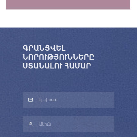
ԳՐԱՆՑՎԵԼ
ՆՈՐՈՒԹՅՈՒՆՆԵՐԸ
ՍՏԱՆԱԼՈՒ ՀԱՄԱՐ