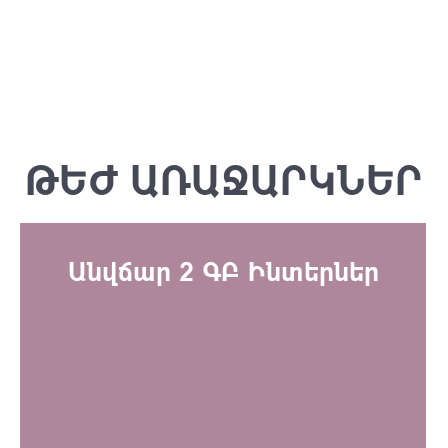
ԹԵԺ ԱՌԱՋԱՐԿՆԵՐ
Անվճար 2 ԳԲ Ինտերներ