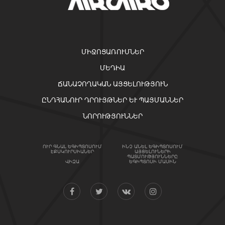
ՄԻՋՈՑԱՌՈՒՄՆԵՐ
ՄԵԴԻԱ
ՃԱՆԱՉՈՂԱԿԱՆ ԱՅՑԵԼՈՒԹՅՈՒՆ
ԸՆԴՀԱՆՈՒՐ ԴՐՈՒՅԹՆԵՐ ԵՒ ՊԱՅՄԱՆՆԵՐ
ՆՈՐՈՒԹՅՈՒՆՆԵՐ
ՈՒՐ ԳՆԱԼ ԵԳԻՊՏՈՍՈՒՄ
ԻՆՉ ԱՆԵԼ ԵԳԻՊՏՈՍՈՒՄ
ԷՔՍԿՈՒՐՍԻԱՆԵՐ
ԱՅՑԵԼՈՒՆԵՐԻ
ՊԱՏՄՈՒԹՅՈՒՆՆԵՐԸ
ՎԻԶԱ
ԵԳԻՊՏՈՍԻ ՄԱՍԻՆ