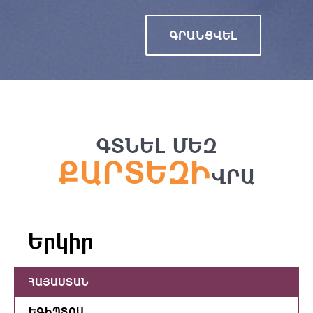
ԳՐԱՆՑՎԵԼ
ԳՏՆԵԼ ՄԵԶ
ՔԱՐՏԵԶԻ
ՎՐԱ
Երկիր
ՀԱՅԱՍՏԱՆ
ԵԳԻՊՏՈՍ