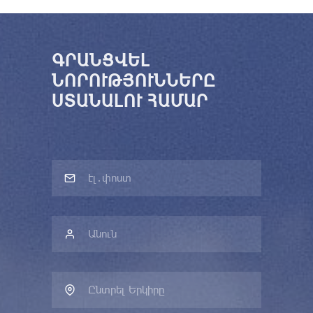
ԳՐԱՆՑՎԵԼ
ՆՈՐՈՒԹՅՈՒՆՆԵՐԸ
ՍՏԱՆԱԼՈՒ ՀԱՄԱՐ
Ընտրել Երկիրը