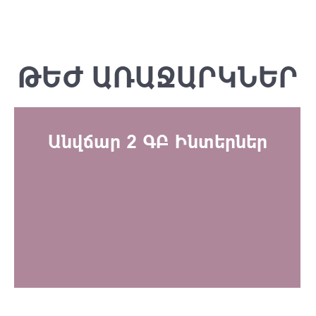
ԹԵԺ ԱՌԱՋԱՐԿՆԵՐ
Անվճար 2 ԳԲ Ինտերներ