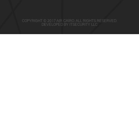
COPYRIGHT © 2017 AIR CAIRO. ALL RIGHTS RESERVED.
DEVELOPED BY
ITSECURITY LLC