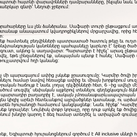
գիպտոսի հայտնի փարավոնների դամբարանները, ինչպես նաև 
երկար գետի՝ Նեղոսի ջրերում:
սիրահարները ևս չեն ձանձրանա. Սաֆարի տուրի ընթացքում ա
տանաք անապատում կվադրոցիկլներով մրցարշավից, որից հ
տ։
եք համտեսել բեդվինների պատրաստած հատուկ թեյը եւ ուղտ 
վտանգության կանոնները պահպանելը կարևոր է՝ երեսը ծածկ
գուստ, ակնոց և սաղավարտ։ Պարտադիր է հիշել՝ արագ ընթ
րվել, եթե լինզաներով եք, անպայման պետք է հանել: Սաֆարի 
թույլատրվում հղի կանանց:
Ոչ մի պարագայում ափից չսկսեք ջրասուզումը։ Կարմիր ծովի 
նելու համար նավով հեռացեք ափից եւ միայն խորքերում սու
 Իրական հաճույք է նաեւ լողալ դելֆինների հետ, 6 –ից ավելի մ
ծում սուզվել՝ սեփական աչքերով տեսնելու գեղեցկագույն ձկն
լ պարտադիր բաղադրիչ է, սակայն չմոռանաք
արևապաշտպան ք
պես կիզիչ արեւի հետեւանքով այրվածքներ կստանաք, ու արձա
խարեն հյուրանոցի համարում կանցկացնեք: Նաեւ
հիշեք՝ Կարմիր
եք կորալներ: Նույնիսկ փոքր կորալը, որը դուք պոկել եք ծովից
ում խնդիր կարող է ձեզ համար ստեղծել և ստիպված գումար
եք, Եգիպտոսի հյուրանոցներում գործում է All inclusive սննդի