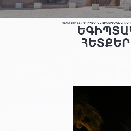
ԳԼԽԱՎՈՐ ԷՋ
ԵԳԻՊՏԱԿԱՆ ԷՔՍՏՐԵՄԱԼ ԱՐՁԱԿ
ԵԳԻՊՏԱ
ՀԵՏՔԵՐ