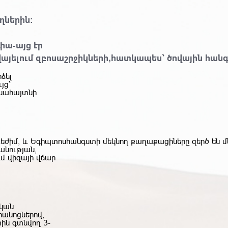
ղներին։
իա-այց էր
վայելում զբոսաշրջիկների,հատկապես` ծովային հան
ձել
յց՝
ենահայտնի
ռեժիմ, և Եգիպտոսհանգստի մեկնող քաղաքացիները զերծ ե
անության,
ւմ վիզայի վճար
ական
րանոցներով,
փին գտնվող 3-