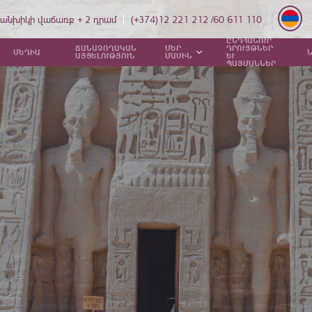
անխիկի վաճառք + 2 դրամ
(+374)12 221 212 /60 611 110
ԸՆԴՀԱՆՈՒՐ
ՃԱՆԱՉՈՂԱԿԱՆ
ՄԵՐ
ԴՐՈՒՅԹՆԵՐ
ՄԵԴԻԱ
ԱՅՑԵԼՈՒԹՅՈՒՆ
ՄԱՍԻՆ
ԵՒ
ՊԱՅՄԱՆՆԵՐ