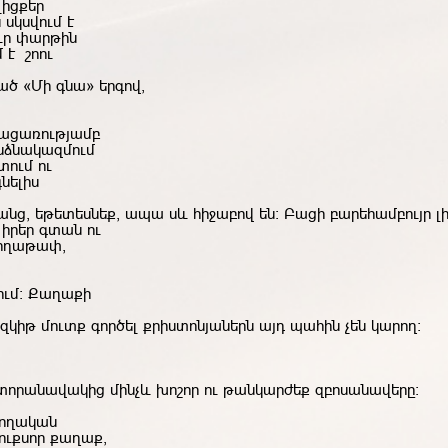
լիցքեր
սկսվում է
ւր փարթին
 է շոու
ած «Մի գնա» երգով,
բացառությամբ
անձնակազմում
տում ու
նելիս
նց, եթետեսնեք, ապա սև հիջաբով են: Բացի բարեհամբույր լին
իրեր գտան ու
հողաթափ,
ում։ Քաղաքի
զկիթ
մուտք
գործել
քրիստոնյաներն
այդ
պահին
չեն
կարող
:
տորանավակից մինչև խոշոր ու թանկարժեք զբոսանավերը:
չողական
Լուքսոր քաղաք,