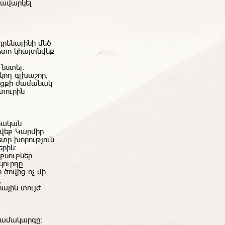
նավարկել
դրենալինի մեծ
ետո կհայտնվեք
նստել:
ող գլխաշոր,
ացքի ժամանակ
տուրին
իրական
զվեք Կարմիր
ետր խորություն
երին:
սուքներ
կուրդը
 ծովից ոչ մի
,
ային տույժ
 համակարգը։