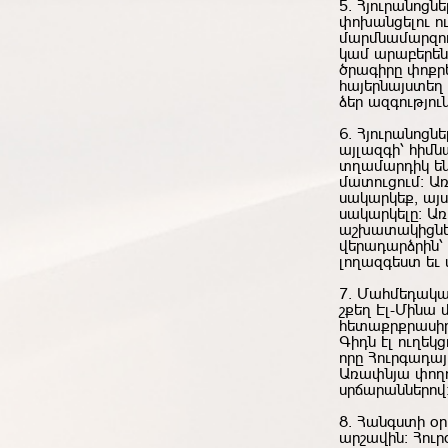
5. Հյուրանոցն
փոխանցելու ու
մարմնամարզու
կամ արաբերենի 
ծրագիրը փոքրե
հայերնայստեղ 
ձեր ազգությու
6. Հյուրանոցն
այլազգի՝ հիմն
տղամարդիկ են
մատուցում։ Ա
սակարկեք, այս
սակարկելը։ Առ
աշխատակիցներ
վերադարձրին՝
լողազգեստ եւ 
7. Մահմեդակա
շքեղ Էլ-Մինա 
հետաքրքրասիր
Գիդն էլ ուղեկց
որը Հուրգադա
Առափնյա փողոց
սրճարաններով
8. Հանգստի օ
արշավին։ Հուր