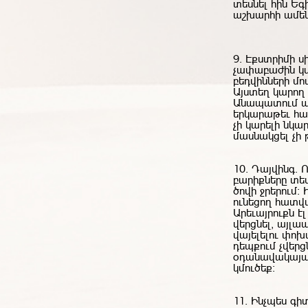
տեսնել հին Ե
աշխարհի ամենա
9. Էքստրիմի 
չափաբաժին կս
բեդվինների մո
Այստեղ կարող 
Անապատում ան
երկարաթեւ հա
չի կարելի նկա
մասնակցել չի 
10. Դայվինգ. 
բարիքները տես
ծովի ջրերում։
ունեցող հատվա
Արեւայրուքն է
վերցնել, այլա
վայելելու փո
դեպքում չվերցն
օդանավակայան
կմուծեք։
11. Ինչպես գիտ