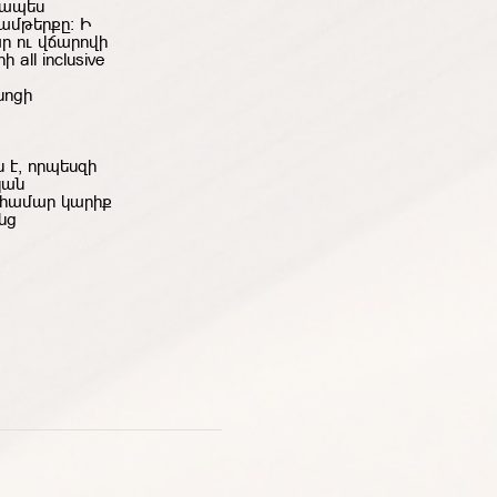
կապես
ամթերքը։ Ի
ր ու վճարովի
ll inclusive
նոցի
 է, որպեսզի
կան
ն համար կարիք
նց