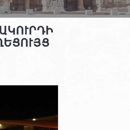
ԱԿՈՒՐԴԻ
ՂԵՑՈՒՅՑ