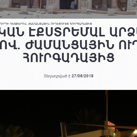
ՈՒՐԴԻ ՀԵՏՔԵՐՈՎ. ԺԱՄԱՆՑԱՅԻՆ ՈՒՂԵՑՈՒՅՑ ՀՈՒՐԳԱԴԱՅԻՑ
ԿԱՆ ԷՔՍՏՐԵՄԱԼ ԱՐՁ
ՈՎ. ԺԱՄԱՆՑԱՅԻՆ ՈՒ
ՀՈՒՐԳԱԴԱՅԻՑ
Տեղադրված է
27/06/2018