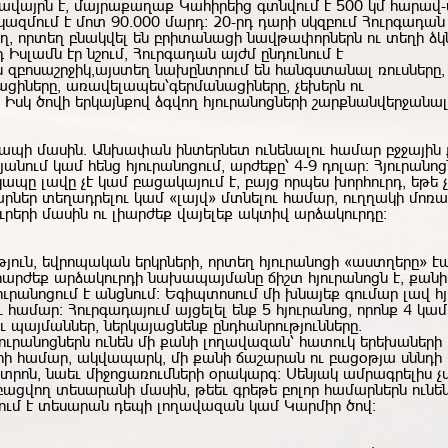
ավայրն է, մայրաքաղաք Կահիրեից գտնվում է 500 կմ հարավ-
 կազմում է մոտ 90.000 մարդ: 20-րդ դարի սկզբում Հուրգադան 
ղ, որտեղ բնակվել են բրիտանացի նավթափորներն ու տեղի ձկն
 Իսլամն էր նշում, Հուրգադան այժմ ընդունում է
 զբոսաշրջիկ,այստեղ նախընտրում են հանգստանալ ռուսները,
ացիները, առավելապես՝գերմանացիները, չեխերն ու
 Իսկ ծովի երկայնքով ձգվող հյուրանոցների շարքնանվերջանալ
կապի մասին. Անխափան ինտերնետ ունենալու համար բջջային
յանում կամ հենց հյուրանոցում, արժեքը՝ 4-9 դոլար։ Հյուրանոց
ապը լավը չէ կամ բացակայում է, բայց որպես խորհուրդ, եթե չ
րներ տեղադրելու կամ «լայվ» մտնելու համար, ուղղակի մոռ
րերի մասին ու լիարժեք վայելեք ակտիվ արձակուրդը։
թյուն, եվրոպական երկրների, որտեղ հյուրանոցի «աստղերը» էա
իարժեք արձակուրդի նախապայմանը ճիշտ հյուրանոցն է, քանի
ուրանոցում է անցնում։ Եգիպտոսում մի խնայեք գումար լավ հ
համար: Հուրգադայում այցելել ենք 5 հյուրանոց, որոնք 4 կամ
ւ պայմաններ, ներկայացնենք ընդհանրությունները.
ուրանոցներն ունեն մի քանի լողավազան՝ հատուկ երեխաների 
ի համար, ակվապարկ, մի քանի ճաշարան ու բացօթյա սննդի 
տրոն, նաեւ միջոցառումների օրակարգ: Սենյակ ամրագրելիս չ
ցվող տեսարանի մասին, թեեւ գրեթե բոլոր համարներն ունեն
ում է տեսարան դեպի լողավազան կամ Կարմիր ծով: