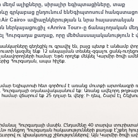
 մեղմ ալիքները, սիրալիր եգիպտացիները, տաք
րևը գրկաբաց ընդունում ենԵգիպտոսում հանգստացո
Air Cairo» ավիաընկերության և նրա հայաստանյան
ներկայացուցիչ «Anriva Tour»-ը ճանաչողական մեդ
լ Հուրգադա քաղաք, որը մեծմասսայականություն է 
սանկարները գեղեցիկ ու գրավիչ են, բայց պետք է անձամբ փոր
ուստի կազմել ենք 12 անպայման տեսնել-զգալու ցանկ-ուղեցու
լանավորողների համար։ Եթե որոշեք մեկնել Կարմիր ծովի ամ
րից Հուրգադան, ապա հիշեք.
մար Եգիպտոսի հետ գործում է առանց մուտքի արտոնագրի 
եւ Հուրգադայի օդանավակայանում եք։ Առանց ավելորդ թղթաբ
 համար վճարում եք 25 դոլար եւ վերջ։ Ի դեպ, Շարմ Էլ Շեյխո
տք իմանալ Հուրգադայի մասին. Ընդամենը 40 տարվա տուրիստ
ւն» ունեցող Հուրգադան հակասությունների քաղաք է՝շքեղ հյու
ւտրով ու կիսակառույց շինություններով։ Այն Կարմիր ծովի ա