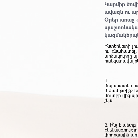
Կարմիր ծովի
ավազն ու ա
Օրեր առաջ «
պաշտոնական 
կազմակերպե
Ինտերնետի լու
ու գնահատել, 
արձակուրդը պ
հանգստավայրե
1.
Հայաստանի հա
3 ժամ թռիչք 
մուտքի վիզայի
չկա:
2. Ի՞նչ է պե
«կենսագրությո
փողոցային առե