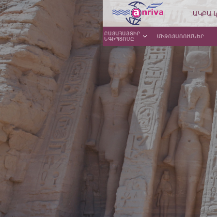
ԱԿԲԱ կ
ԲԱՑԱՀԱՅՏԻՐ
ՄԻՋՈՑԱՌՈՒՄՆԵՐ
ԵԳԻՊՏՈՍԸ