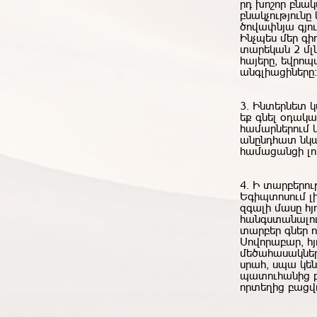
րդ խոշոր բնակ
բնակչությունը
ծովափնյա գյու
Ինչպես մեր գիդ
տարեկան 2 մլն
հայերը, եվրոպ
անգլիացիները:
3. Ինտերնետ 
եք գնել օդակա
համարներում կ
անընդհատ նկա
համացանցի լու
4. Ի տարբերու
Եգիպտոսում լ
զգալի մասը հյ
հանգստանալու 
տարբեր գներ ո
Սովորաբար, հյ
մեծահասակներ
սրահ, սպա կեն
պատուհանից բա
որտեղից բացվ