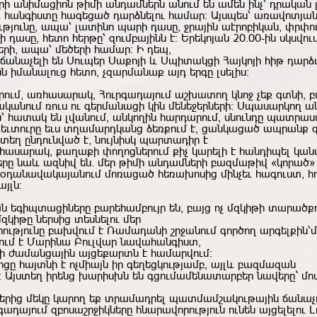
երի անիմացիոն թիմի անդամներն անում են ամեն ինչ՝ դրական 
 հանգիստը հագեցած դարձնելու համար: Այսպես՝ առավոտյան 
թյունը, ապա՝ լատինո պարի դասը, ջրային աէրոբիկան, փրփո
դասը, հետո հերթը՝ զումբայինն է: Երեկոյան 20.00-ին սկսվում
րի, ապա՝ մեծերի համար։ Ի դեպ,
ճանաչելի են Սուպեր Սաքոյի և Սպիտակցի Հայկոյի հիթ դարձ
նն իմանալուց հետո, չզարմանաք այդ երգը լսելիս։
երում, առհասարակ, Հուրգադայում աշխատող կնոջ չեք գտնի, 
ականում ռուս ու գերմանացի կին մենեջերների: Սպասարկող 
՝ հատակ են լվանում, անկողին հարդարում, սնունդը պատրաս
ռեւտուրը եւս տղամարդկանց ձեռքում է, ցանկացած ապրանք գ
տեղ ընդունված է, նույնիսկ պարտադիր է
հասարակ, քաղաքի փողոցներում քիչ կարելի է հանդիպել կանա
ը նաև ազնիվ են. մեր թիմի անդամների բազմաթիվ «կորած» 
 օդանավակայանում մոռացած հեռախոսից մինչեւ հագուստ, 
այլն։
ն եգիպտացիները բարեհամբույր են, բայց ոչ մզկիթի տարածք
մզկիթը
ներսից
տեսնելու
մեր
ությունը
բախվում
է
Ռամադանի
շրջանում
գործող
արգելքին՝
մ
ում է
Մարինա Բուլվար նավահանգիստ,
յի ժամանցային այցեքարտն է համարվում։
ը հայտնի է ոչմիայն իր գեղեցկությամբ, այլև բազմազան
: Այստեղ իրենց խարիսխն են գցումամենատարբեր նավերը` մո
րերից մեկը կարող եք տրամադրել պատմամշակութային ճանա
գադայում զբոսաշրջիկները հնարավորություն ունեն այցելելու 