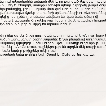
ներում տեսականին այնքան մեծ է, որ քաղցած չեք մնա, հատ
համեղ է։ Իհարկե, առաջին հերթին պետք է փորձել թարմ ծով
հյուրանոցից, լողավազանի մոտ գտնվող բարը կարող է անվճա
ես նախապես ճշտեք տարածքի սրճարանների ու ռեստորանների a
ելից խմիչքները նույնպես անվճար են, կան նաեւ վճարովի
։
Պետք է բացառել ծորակից ջուր խմելը: Ամեն առավոտ հյուրա
 ջուր, հյութեր ու միրգ են տրամադրում:
փորձեք
գտնել ճիշտ տուր օպերատոր, ինչպիսին «Anriva Tour»-ն
րածվի անհանգիստ օրերի շարանի: Ճ
իշտ ընտրելով տուրիստա
՝ ապահով կվայելեք արձակուրդը: Այժմ մատչելի ուղեւորությա
հասնել.
«Air Cairo»
ավիաընկերությունն արդեն մեկ տարի առա
 կանոնավոր թռիչքներ ունի դեպի
բաթական
երեք
թռիչք
դեպի
Շարմ
Էլ
Շեյխ
եւ
Հուրգադա
: