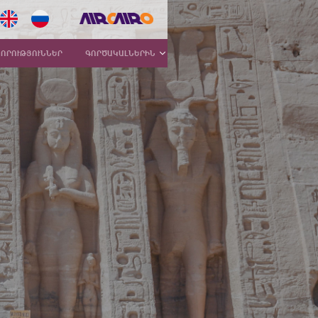
ՆՈՐՈՒԹՅՈՒՆՆԵՐ
ԳՈՐԾԱԿԱԼՆԵՐԻՆ