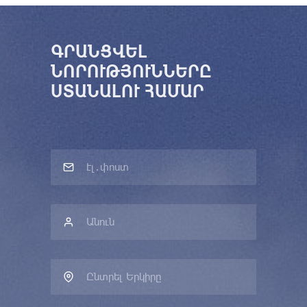
ԳՐԱՆՑՎԵԼ
ՆՈՐՈՒԹՅՈՒՆՆԵՐԸ
ՍՏԱՆԱԼՈՒ ՀԱՄԱՐ
Ընտրել Երկիրը