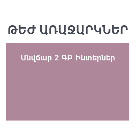
ԹԵԺ ԱՌԱՋԱՐԿՆԵՐ
Անվճար 2 ԳԲ Ինտերներ