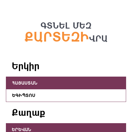
ԳՏՆԵԼ ՄԵԶ
ՔԱՐՏԵԶԻ
ՎՐԱ
Երկիր
ՀԱՅԱՍՏԱՆ
ԵԳԻՊՏՈՍ
Քաղաք
ԵՐԵՎԱՆ