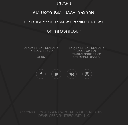
ՄԵԴԻԱ
ՃԱՆԱՉՈՂԱԿԱՆ ԱՅՑԵԼՈՒԹՅՈՒՆ
ԸՆԴՀԱՆՈՒՐ ԴՐՈՒՅԹՆԵՐ ԵՒ ՊԱՅՄԱՆՆԵՐ
ՆՈՐՈՒԹՅՈՒՆՆԵՐ
ՈՒՐ ԳՆԱԼ ԵԳԻՊՏՈՍՈՒՄ
ԻՆՉ ԱՆԵԼ ԵԳԻՊՏՈՍՈՒՄ
ԷՔՍԿՈՒՐՍԻԱՆԵՐ
ԱՅՑԵԼՈՒՆԵՐԻ
ՊԱՏՄՈՒԹՅՈՒՆՆԵՐԸ
ՎԻԶԱ
ԵԳԻՊՏՈՍԻ ՄԱՍԻՆ
COPYRIGHT © 2017 AIR CAIRO. ALL RIGHTS RESERVED.
DEVELOPED BY
ITSECURITY LLC