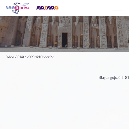
ԳԼԽԱՎՈՐ ԷՋ
ՆՈՐՈՒԹՅՈՒՆՆԵՐ
Տեղադրված է
01