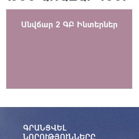
Անվճար 2 ԳԲ Ինտերներ
ԳՐԱՆՑՎԵԼ
ՆՈՐՈՒԹՅՈՒՆՆԵՐԸ