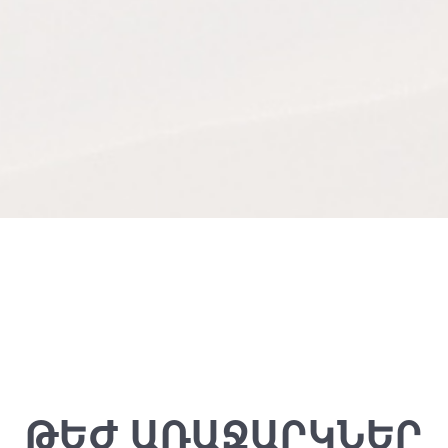
ԹԵԺ ԱՌԱՋԱՐԿՆԵՐ