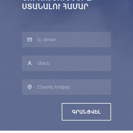
ՍՏԱՆԱԼՈՒ ՀԱՄԱՐ
Ընտրել Երկիրը
ԳՐԱՆՑՎԵԼ