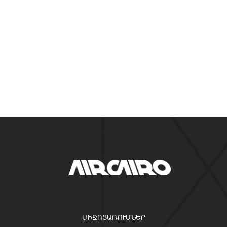
ՄԻՋՈՑԱՌՈՒՄՆԵՐ