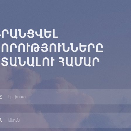
ԳՐԱՆՑՎԵԼ
ՆՈՐՈՒԹՅՈՒՆՆԵՐԸ
ՏԱՆԱԼՈՒ ՀԱՄԱՐ