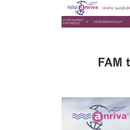
ԱԿԲԱ կանխի
ԲԱՑԱՀԱՅՏԻՐ
ՄԻՋՈՑԱՌՈՒՄՆԵՐ
ԵԳԻՊՏՈՍԸ
FAM t