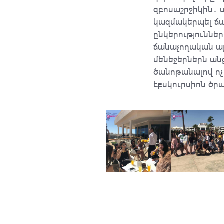
զբոսաշրջիկին․
կազմակերպել ճ
ընկերություննե
ճանաչողական այ
մենեջերներն ան
ծանոթանալով ոչ
էքսկուրսիոն ծր