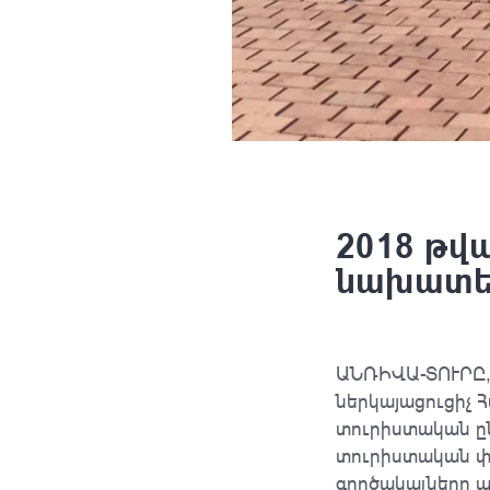
2018 թվ
նախատես
ԱՆՌԻՎԱ-ՏՈՒՐԸ,
ներկայացուցիչ 
տուրիստական ըն
տուրիստական փ
գործակալները պի