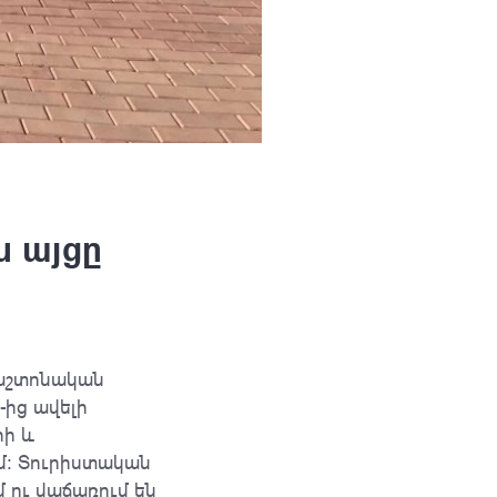
 այցը
պաշտոնական
-ից ավելի
րի և
։ Տուրիստական
մ ու վաճառում են