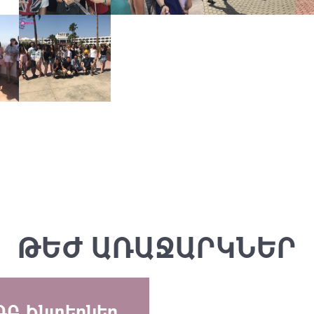
ԹԵԺ ԱՌԱՋԱՐԿՆԵՐ
ԳԲ Ինտերներ