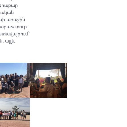
բերաբար
տական
նի առաջին
շաբաթ տուր-
ստավայրում՝
, այլև