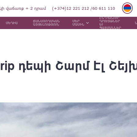
կի վաճառք + 2 դրամ
(+374)12 221 212 /60 611 110
ԸՆԴՀԱՆՈՒՐ
ՃԱՆԱՉՈՂԱԿԱՆ
ՄԵՐ
ԴՐՈՒՅԹՆԵՐ
ՄԵԴԻԱ
ԱՅՑԵԼՈՒԹՅՈՒՆ
ՄԱՍԻՆ
ԵՒ
ՊԱՅՄԱՆՆԵՐ
rip դեպի Շարմ Էլ Շեյ