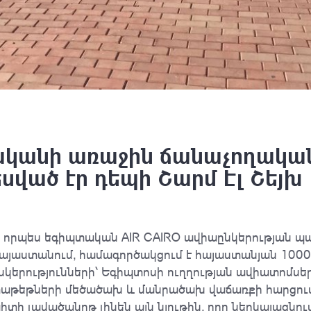
ականի առաջին ճանաչողական
ված էր դեպի Շարմ Էլ Շեյխ
 որպես եգիպտական AIR CAIRO ավիաընկերության 
Հայաստանում, համագործակցում է հայաստանյան 1000
կերությունների՝ Եգիպտոսի ուղղության ավիատոմսե
աթեթների մեծածախ և մանրածախ վաճառքի հարցում
տի լավածանոթ լինեն այն նյութին, որը ներկայացնու